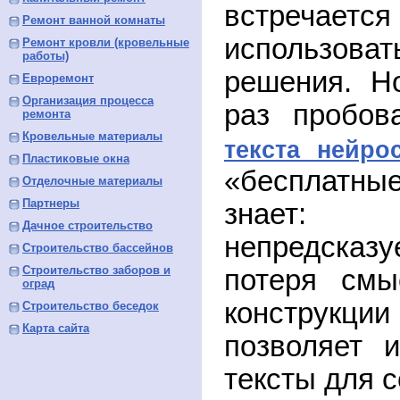
встреча
Ремонт ванной комнаты
использов
Ремонт кровли (кровельные
работы)
решения. Н
Евроремонт
Организация процесса
раз пробо
ремонта
Кровельные материалы
текста нейро
Пластиковые окна
«бесплатн
Отделочные материалы
Партнеры
знает:
Дачное строительство
непредска
Строительство бассейнов
Строительство заборов и
потеря смы
оград
конструкц
Строительство беседок
Карта сайта
позволяет и
тексты для с