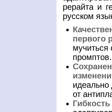
рерайта и г
русском язык
Качестве
первого 
мучиться
промптов.
Сохранен
изменен
идеально
от антипл
Гибкость