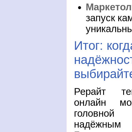
Маркетол
запуск ка
уникальны
Итог: ког
надёжнос
выбирайт
Рерайт те
онлайн м
головной
надёжным