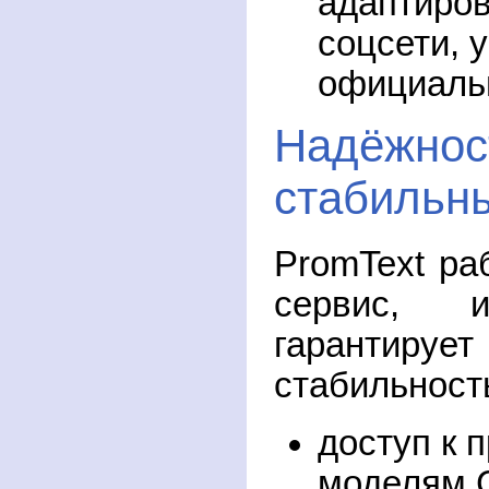
адаптиров
соцсети, 
официаль
Надёжнос
стабильн
PromText ра
сервис, 
гарантируе
стабильност
доступ к 
моделям 