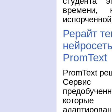
студента э
времени,
испорченной
Рерайт те
нейросет
PromText
PromText ре
Сервис 
предобуч
которые
адаптиров