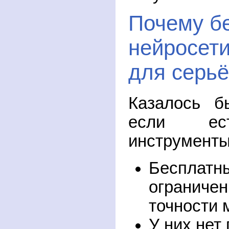
Почему б
нейросети
для серьё
Казалось б
если ест
инструменты
Бесплатн
ограничен
точности 
У них нет