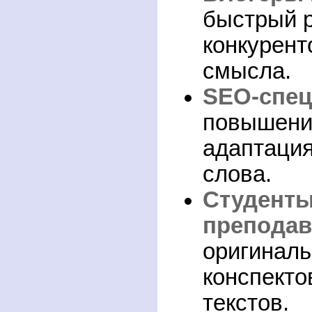
быстрый р
конкурент
смысла.
SEO-спе
повышени
адаптаци
слова.
Студенты
преподав
оригиналь
конспекто
текстов.