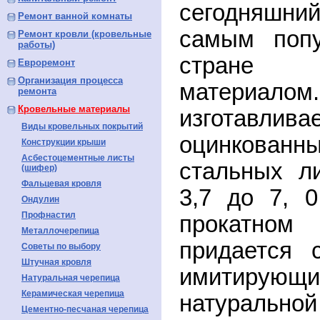
сегодняшни
Ремонт ванной комнаты
самым поп
Ремонт кровли (кровельные
работы)
стране
Евроремонт
Организация процесса
матери
ремонта
Кровельные материалы
изготавлив
Виды кровельных покрытий
оцинкованн
Конструкции крыши
Асбестоцементные листы
стальных л
(шифер)
Фальцевая кровля
3,7 до 7, 
Ондулин
Профнастил
прокатно
Металлочерепица
придается 
Советы по выбору
Штучная кровля
имитир
Натуральная черепица
Керамическая черепица
натурально
Цементно-песчаная черепица