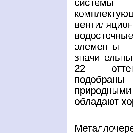
системы (
комплекту
вентиляц
водосточ
элементы 
значительны
22 оттен
подобраны 
природны
обладают хо
Металлочер