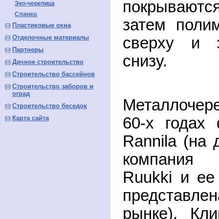
покрываютс
Эко-черепица
Сланец
затем поли
Пластиковые окна
Отделочные материалы
сверху и з
Партнеры
снизу.
Дачное строительство
Строительство бассейнов
Строительство заборов и
оград
Металлочер
Строительство беседок
Карта сайта
60-х годах
Rannila (на
компания 
Ruukki и ее
представле
рынке). Кл