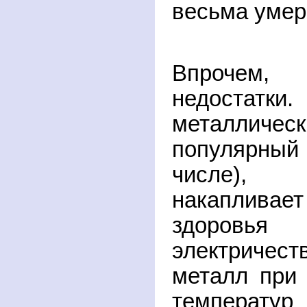
весьма умер
Впрочем,
недостатк
металличе
популярный
числе), м
накаплива
здоровья
электричес
металл при 
температур