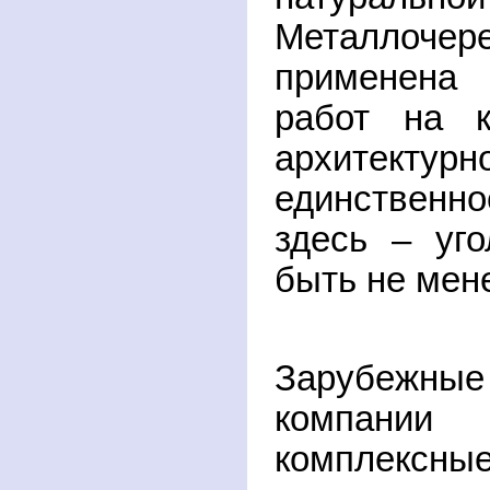
Металлочер
применена
работ на к
архитекту
единствен
здесь – уг
быть не мене
Зарубежны
компани
комплекс