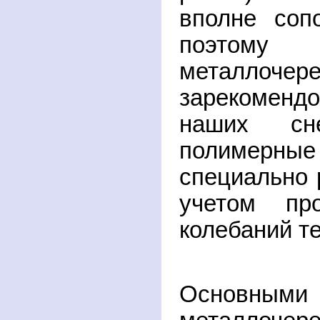
вполне соп
поэтом
металлочер
зарекоменд
наших сн
полимерные
специально 
учетом пр
колебаний т
Основными