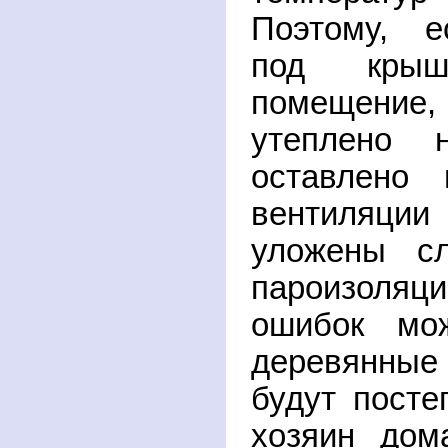
Поэтому, е
под крыш
помещени
утеплено 
оставлено 
вентиляции 
уложены сл
пароизоляц
ошибок мож
деревянные 
будут посте
хозяин дом