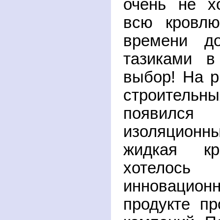
очень не х
всю кровлю
времени д
тазиками в
выбор! На 
строитель
появился
изоляцион
жидкая к
хотелось
инновацион
продукте пр