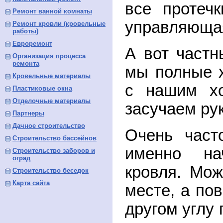
все протеч
Ремонт ванной комнаты
управляющая
Ремонт кровли (кровельные
работы)
Евроремонт
А вот частн
Организация процесса
ремонта
мы полные х
Кровельные материалы
с нашим хо
Пластиковые окна
Отделочные материалы
засучаем рук
Партнеры
Дачное строительство
Очень част
Строительство бассейнов
именно нач
Строительство заборов и
оград
кровля. Мож
Строительство беседок
Карта сайта
месте, а по
другом углу 