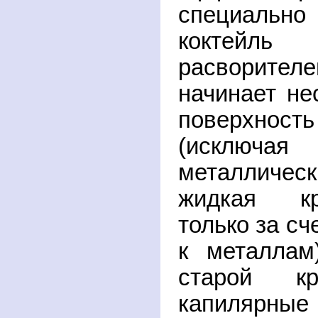
специаль
коктейль
расворител
начинает не
поверхность
(исклю
металличес
жидкая кр
только за сч
к металлам
старой кр
капилярн