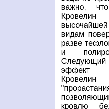
важно, чт
Кровелин
высочайшей
видам повер
разве тефло
и полиро
Следующи
эффект ж
Кровелин
"прораст
позволяющи
кровлю бе