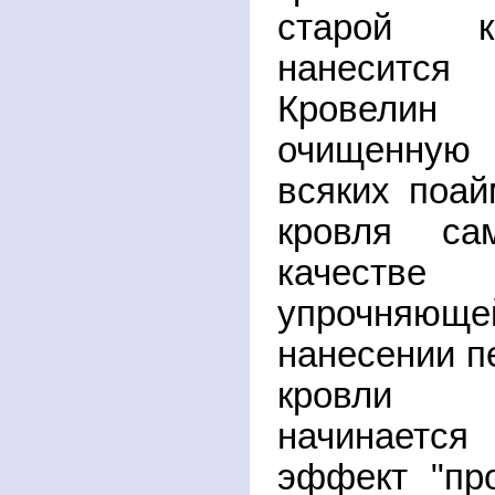
старой к
нанесится
Кровелин
очищенную 
всяких поай
кровля са
качестве
упрочняюще
нанесении п
кровли 
начинает
эффект "про