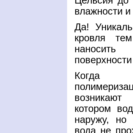
Цельсия до
влажности и
Да! Уникал
кровля те
наносит
поверхности
Когда 
полимериза
возникаю
котором во
наружу, но
вода не про