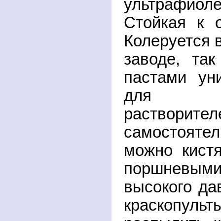
ультрафио
Стойкая к о
Колеруется в
заводе, та
пастами ун
для ор
растворител
самостоят
можно кист
поршневым
высокого да
краскопу