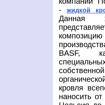
компаний П
-
жидкой кр
Данная ж
предста
композиц
производс
BASF, ка
специал
собственно
органическ
кровля всеп
наносить от