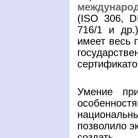
междунаро
(
ISO
306,
D
716/1 и др.
имеет весь 
государстве
сертификато
Умение при
особенност
национа
позволило э
создать 