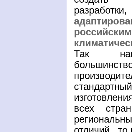
разработ
адапти
российским
климатиче
Так нап
большинст
производи
стандар
изготовлен
всех стра
региональн
отличий, то