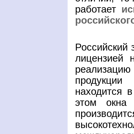
работает
ис
российског
Российский 
лицензией 
реализа
проду
находится в
этом окна 
произв
высокотехн