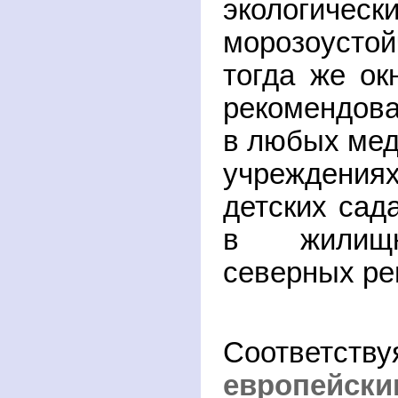
эколог
морозоуст
тогда же о
рекомендов
в любых мед
учреждени
детских сада
в жилищн
северных ре
Соответст
европейски