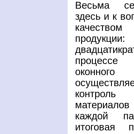
Весьма се
здесь и к во
качество
продукц
двадцатикр
процессе
оконно
осуществляе
контроль
материало
каждой п
итоговая п