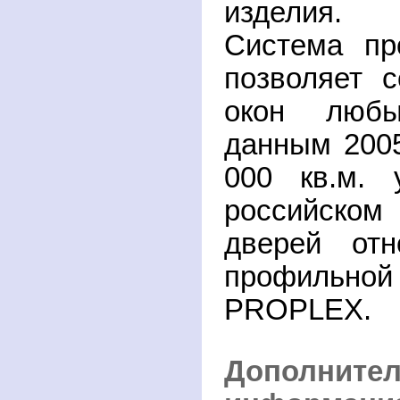
изделия.
Система п
позволяет 
окон люб
данным 2005
000 кв.м. 
российско
дверей отн
профиль
PROPLEX
.
Дополните