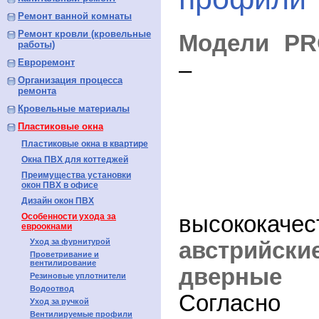
Ремонт ванной комнаты
Ремонт кровли (кровельные
Модели
PR
работы)
Евроремонт
– э
Организация процесса
ремонта
Кровельные материалы
Пластиковые окна
Пластиковые окна в квартире
Окна ПВХ для коттеджей
Преимущества установки
окон ПВХ в офисе
Дизайн окон ПВХ
Особенности ухода за
высококачес
евроокнами
Уход за фурнитурой
австрийс
Проветривание и
вентилирование
дверные
Резиновые уплотнители
Водоотвод
Согласно
Уход за ручкой
Вентилируемые профили