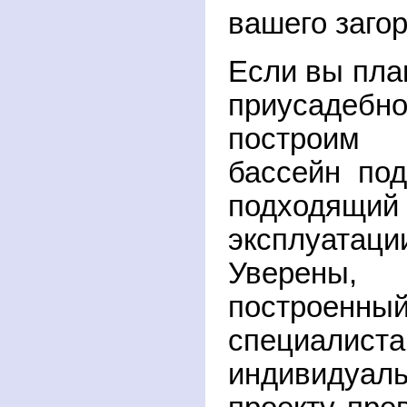
вашего заго
Если вы пла
приусаде
построим п
бассейн по
подходящ
эксплуатаци
Уверены,
построе
специа
индивидуаль