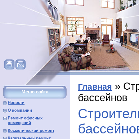
» Ст
Главная
Меню сайта
бассейнов
Новости
Строител
О компании
Ремонт офисных
помещений
бассейно
Косметический ремонт
Капитальный ремонт