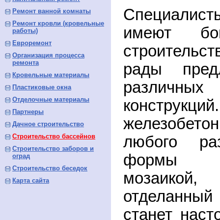
Специалист
Ремонт ванной комнаты
Ремонт кровли (кровельные
имеют бо
работы)
Евроремонт
строительс
Организация процесса
ремонта
рады пред
Кровельные материалы
различн
Пластиковые окна
Отделочные материалы
конструкци
Партнеры
железобе
Дачное строительство
Строительство бассейнов
любого р
Строительство заборов и
формы о
оград
Строительство беседок
мозаикой
Карта сайта
отделанны
станет нас