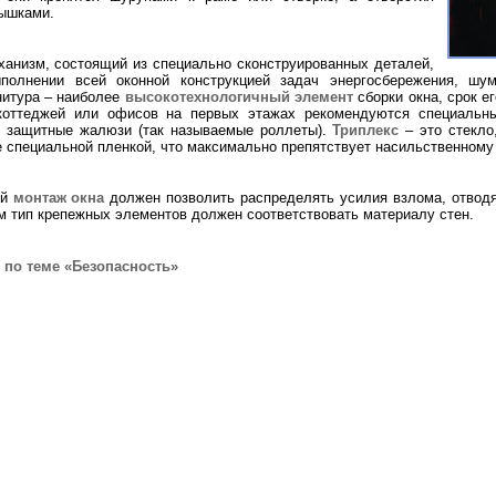
ышками.
ханизм, состоящий из специально сконструированных деталей,
олнении всей оконной конструкцией задач энергосбережения, шум
нитура – наиболее
высокотехнологичный элемент
сборки окна, срок е
коттеджей или офисов на первых этажах рекомендуются специальны
и защитные жалюзи (так называемые роллеты).
Триплекс
– это стекло
 специальной пленкой, что максимально препятствует насильственному
ый
монтаж
окна
должен позволить распределять усилия взлома, отвод
м тип крепежных элементов должен соответствовать материалу стен.
по теме «Безопасность»