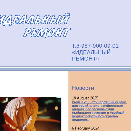
Т.8-987-900-09-01
«ИДЕАЛЬНЫЙ
РЕМОНТ»
Новости
19 August 2025
PromText — это надёжный сервис
для рерайта текста нейросетью
онлайн, обеспечивающий
стабильное качество и удобный
формат работы без скрытых
подписок.
6 February 2024