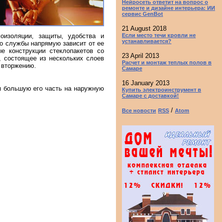
Нейросеть ответит на вопрос о
ремонте и дизайне интерьера: ИИ
сервис GenBot
21 August 2018
оизоляции, защиты, удобства и
Если место течи кровли не
устанавливается?
го службы напрямую зависит от ее
е конструкции стеклопакетов со
23 April 2013
, состоящее из нескольких слоев
Расчет и монтаж теплых полов в
 вторжению.
Самаре
16 January 2013
я большую его часть на наружную
Купить электроинструмент в
Самаре с доставкой!
/
Все новости
RSS
Atom