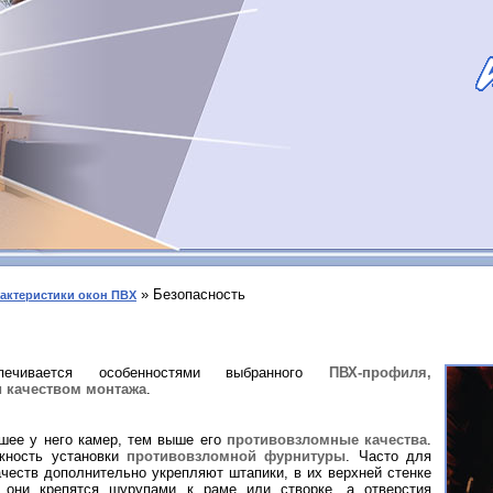
» Безопасность
актеристики окон ПВХ
спечивается особенностями выбранного
ПВХ-профиля,
и качеством монтажа
.
шее у него камер, тем выше его
противовзломные качества
.
жность установки
противовзломной фурнитуры
. Часто для
честв дополнительно укрепляют штапики, в их верхней стенке
 они крепятся шурупами к раме или створке, а отверстия