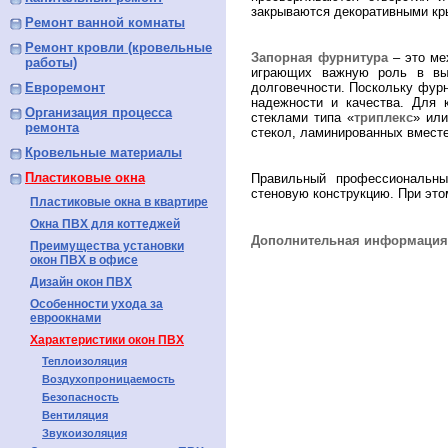
закрываются декоративными кр
Ремонт ванной комнаты
Ремонт кровли (кровельные
Запорная фурнитура
– это ме
работы)
играющих важную роль в вып
Евроремонт
долговечности. Поскольку фур
надежности и качества. Для 
Организация процесса
стеклами типа «
триплекс
» ил
ремонта
стекол, ламинированных вместе
Кровельные материалы
Пластиковые окна
Правильный профессиональн
стеновую конструкцию. При это
Пластиковые окна в квартире
Окна ПВХ для коттеджей
Дополнительная информация 
Преимущества установки
окон ПВХ в офисе
Дизайн окон ПВХ
Особенности ухода за
евроокнами
Характеристики окон ПВХ
Теплоизоляция
Воздухопроницаемость
Безопасность
Вентиляция
Звукоизоляция