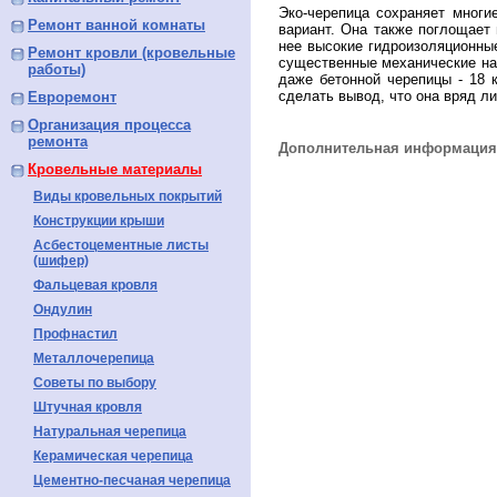
Эко-черепица сохраняет многи
Ремонт ванной комнаты
вариант. Она также поглощает
нее высокие гидроизоляционны
Ремонт кровли (кровельные
существенные механические наг
работы)
даже бетонной черепицы - 18 к
сделать вывод, что она вряд л
Евроремонт
Организация процесса
ремонта
Дополнительная информация 
Кровельные материалы
Виды кровельных покрытий
Конструкции крыши
Асбестоцементные листы
(шифер)
Фальцевая кровля
Ондулин
Профнастил
Металлочерепица
Советы по выбору
Штучная кровля
Натуральная черепица
Керамическая черепица
Цементно-песчаная черепица