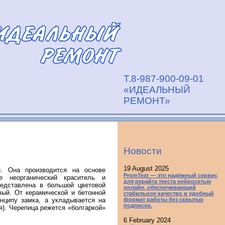
Т.8-987-900-09-01
«ИДЕАЛЬНЫЙ
РЕМОНТ»
Новости
19 August 2025
. Она производится на основе
PromText — это надёжный сервис
е неорганический краситель и
для рерайта текста нейросетью
редставлена в большой цветовой
онлайн, обеспечивающий
овый. От керамической и бетонной
стабильное качество и удобный
нципу замка, а укладывается на
формат работы без скрытых
подписок.
я). Черепица режется «болгаркой»
6 February 2024