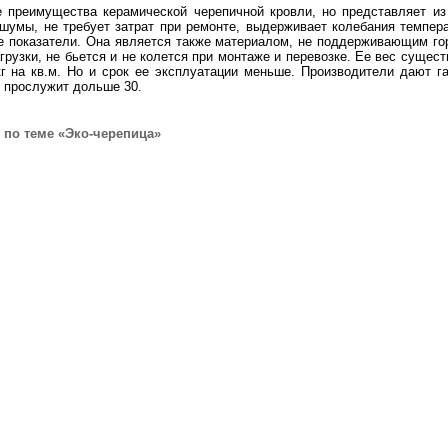
е преимущества керамической черепичной кровли, но представляет и
 шумы, не требует затрат при ремонте, выдерживает колебания темпер
е показатели. Она является также материалом, не поддерживающим го
рузки, не бьется и не колется при монтаже и перевозке. Ее вес сущест
г на кв.м. Но и срок ее эксплуатации меньше. Производители дают га
и прослужит дольше 30.
по теме «Эко-черепица»