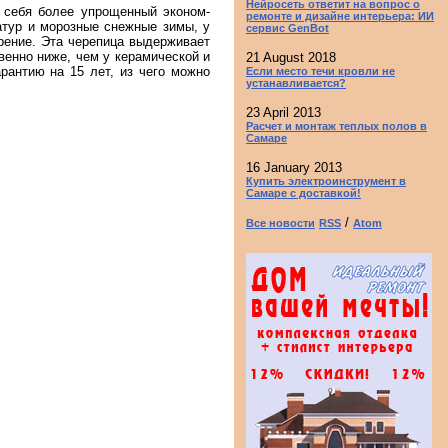
Нейросеть ответит на вопрос о
з себя более упрощенный эконом-
ремонте и дизайне интерьера: ИИ
атур и морозные снежные зимы, у
сервис GenBot
рение. Эта черепица выдерживает
венно ниже, чем у керамической и
21 August 2018
рантию на 15 лет, из чего можно
Если место течи кровли не
устанавливается?
23 April 2013
Расчет и монтаж теплых полов в
Самаре
16 January 2013
Купить электроинструмент в
Самаре с доставкой!
/
Все новости
RSS
Atom