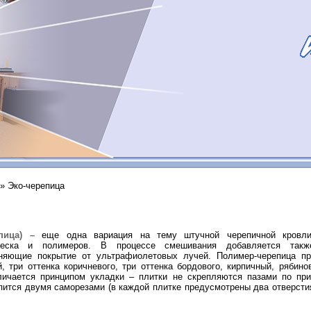
» Эко-черепица
епица) –
еще одна вариация на тему штучной черепичной кровли
 песка и полимеров. В процессе смешивания добавляется такж
аняющие покрытие от ультрафиолетовых лучей. Полимер-черепица п
, три оттенка коричневого, три оттенка бордового, кирпичный, рябин
личается принципом укладки – плитки не скрепляются пазами по при
пится двумя саморезами (в каждой плитке предусмотрены два отверсти