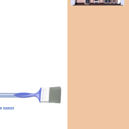
ги
разное