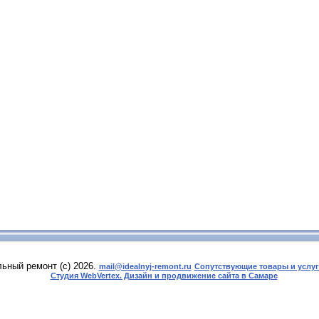
ьный ремонт (с) 2026.
mail@idealnyj-remont.ru
Сопутствующие товары и услу
Студия WebVertex. Дизайн и продвижение сайта в Самаре