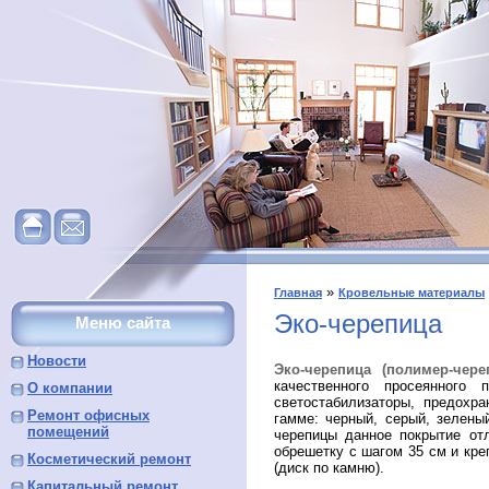
»
Главная
Кровельные материалы
Эко-черепица
Меню сайта
Новости
Эко-черепица (полимер-чер
качественного просеянного
О компании
светостабилизаторы, предохр
Ремонт офисных
гамме: черный, серый, зеленый
помещений
черепицы данное покрытие от
обрешетку с шагом 35 см и кре
Косметический ремонт
(диск по камню).
Капитальный ремонт