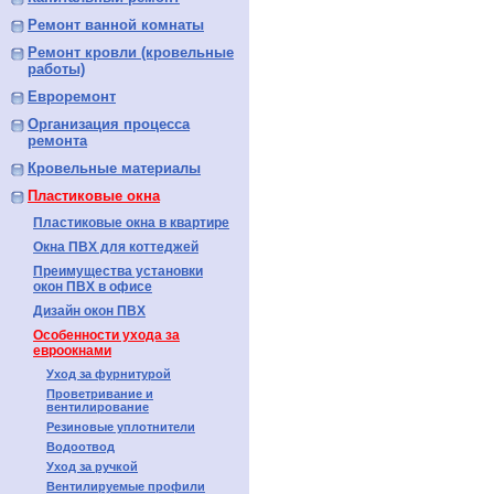
Ремонт ванной комнаты
Ремонт кровли (кровельные
работы)
Евроремонт
Организация процесса
ремонта
Кровельные материалы
Пластиковые окна
Пластиковые окна в квартире
Окна ПВХ для коттеджей
Преимущества установки
окон ПВХ в офисе
Дизайн окон ПВХ
Особенности ухода за
евроокнами
Уход за фурнитурой
Проветривание и
вентилирование
Резиновые уплотнители
Водоотвод
Уход за ручкой
Вентилируемые профили