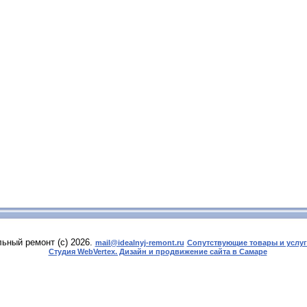
ьный ремонт (с) 2026.
mail@idealnyj-remont.ru
Сопутствующие товары и услу
Студия WebVertex. Дизайн и продвижение сайта в Самаре