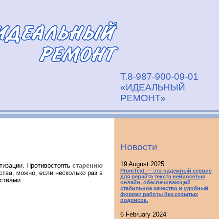
Т.8-987-900-09-01
«ИДЕАЛЬНЫЙ
РЕМОНТ»
Новости
19 August 2025
тизации. Противостоять
старению
PromText — это надёжный сервис
тва, можно, если несколько раз в
для рерайта текста нейросетью
ствами.
онлайн, обеспечивающий
стабильное качество и удобный
формат работы без скрытых
подписок.
6 February 2024