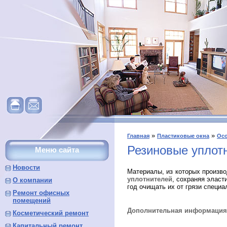
»
»
Главная
Пластиковые окна
Осо
Резиновые уплот
Меню сайта
Новости
Материалы, из которых произв
уплотнителей
, сохраняя эласт
О компании
год очищать их от грязи специ
Ремонт офисных
помещений
Дополнительная информация 
Косметический ремонт
Капитальный ремонт