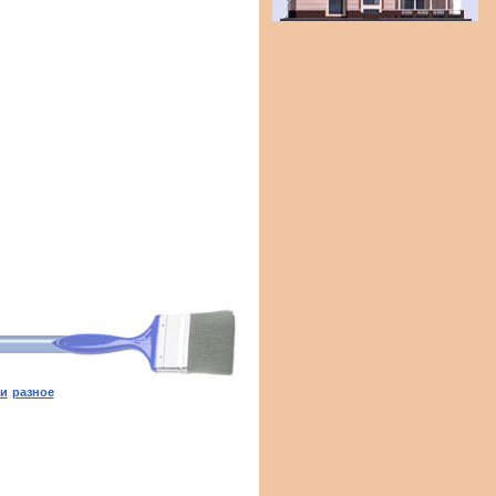
ги
разное