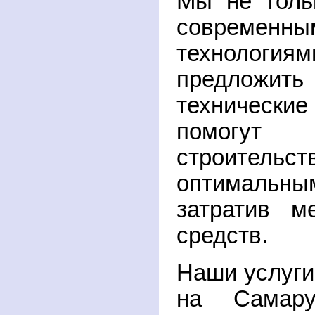
Мы не толь
современны
технологи
предложит
технические
помогут 
строите
оптималь
затратив м
средств.
Наши услуги
на Самар