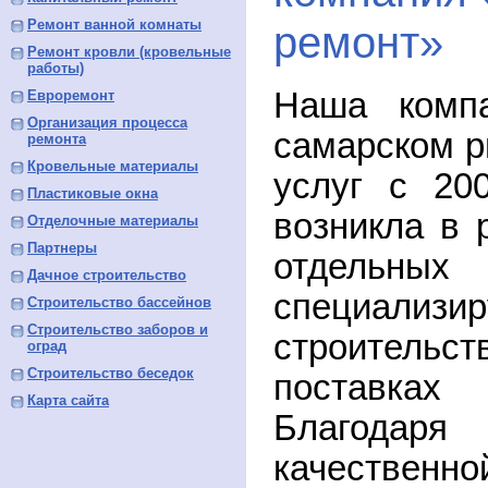
Ремонт ванной комнаты
ремонт»
Ремонт кровли (кровельные
работы)
Наша компа
Евроремонт
Организация процесса
самарском р
ремонта
Кровельные материалы
услуг с 20
Пластиковые окна
возникла в 
Отделочные материалы
Партнеры
отдельны
Дачное строительство
специали
Строительство бассейнов
Строительство заборов и
строитель
оград
Строительство беседок
поставка
Карта сайта
Благодар
качественно