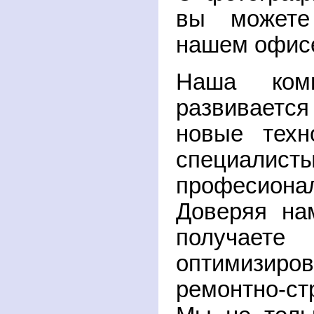
вы можете
нашем офис
Наша комп
развивает
новые техн
специали
професиона
Доверяя на
получает
оптимизи
ремонтно-ст