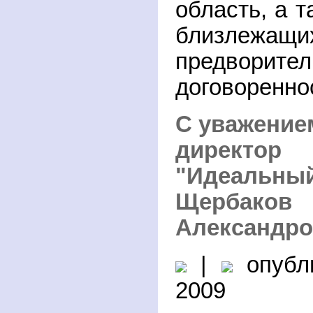
область, а т
близлежащ
предворител
договоренно
С уважение
директ
"Идеальный
Щербак
Александро
|
опубли
2009