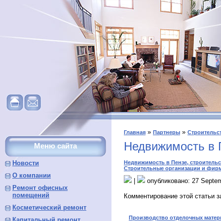
»
»
Главная
Партнеры
Строительс
Недвижимость в 
Меню сайта
Новости
Недвижимость в Пензе, строительс
Строительные организации и фир
О компании
|
опубликовано: 27 Septe
Ремонт офисных
помещений
Комментирование этой статьи з
Косметический ремонт
Производство отделочных матер
Капитальный ремонт