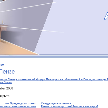
тво
Пензе
тво в Пензе,строительный форум Пензы,доска объявлений в Пензе,гостиницы П
мы Пензы
mber 2008
акрыто.
<--- Предыдущая статья
Следующая статья --->
иалов из пенополистирола
Ремонт -это искусство! Ремонт - это наука!