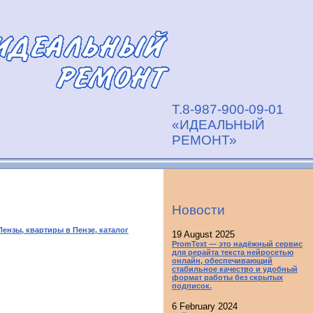
Т.8-987-900-09-01
«ИДЕАЛЬНЫЙ
РЕМОНТ»
Новости
ензы, квартиры в Пензе, каталог
19 August 2025
PromText — это надёжный сервис
для рерайта текста нейросетью
онлайн, обеспечивающий
стабильное качество и удобный
формат работы без скрытых
подписок.
6 February 2024